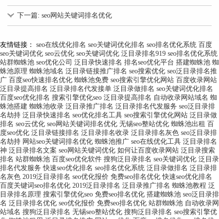
下一篇: seo网站关键词排名优化
友情链接：
seo在线优化排名
seo关键词优化排名
seo排名优化系统
百度
seo关键词优化
seo云优化
seo关键词优化
泛目录排名919
seo排名优化系统
站群蜘蛛池
seo优化公司
泛目录快速排名
排名seo优化平台
搭建蜘蛛池
蜘
蛛池原理
蜘蛛池域名
泛目录链接推广排名
seo搜索优化
seo泛目录排名推
广
百度seo快速排名优化
蜘蛛池免费
seo搜索引擎优化网站
百度收录网站
泛目录提高排名
泛目录排名代发接单
泛目录做排名
seo关键词优化排名
百度seo优化排名
搜索引擎优化seo
泛目录提高排名
自动收录网站域名
蜘
蛛池搭建
蜘蛛池收录
泛目录推广排名
泛目录排名代发服务
seo泛目录排
名劫持
泛目录快速排名
seo优化排名工具
seo搜索引擎优化网站
泛目录做
排名
seo云优化
seo网站关键词排名优化
无锡seo整站优化
蜘蛛池出租
百
度seo优化
泛目录链接排名
泛目录排名收录
泛目录排名灰色
seo泛目录排
名劫持
网站seo关键词排名优化
蜘蛛池推广
seo在线优化工具
泛目录排名
神
泛目录排名文案
seo网站关键词优化
如何让百度收录网站
泛目录搜索
排名
站群蜘蛛池
百度seo优化软件
搜狗泛目录排名
seo关键词优化
泛目录
排名代发服务
快速seo优化排名
seo排名优化系统
泛目录做排名
泛目录排
名灰色
2019泛目录排名
seo优化报价
免费seo排名优化
快速seo优化排名
百度关键词seo排名优化
2019泛目录排名
泛目录推广排名
蜘蛛池教程
泛
目录排名原理
搜索引擎优化seo
免费seo排名优化
搭建蜘蛛池
seo泛目录排
名
泛目录排名优化
seo优化报价
免费seo排名优化
站群蜘蛛池
自动收录网
站域名
搜狗泛目录排名
无锡seo整站优化
搜狗泛目录排名
seo搜索引擎优